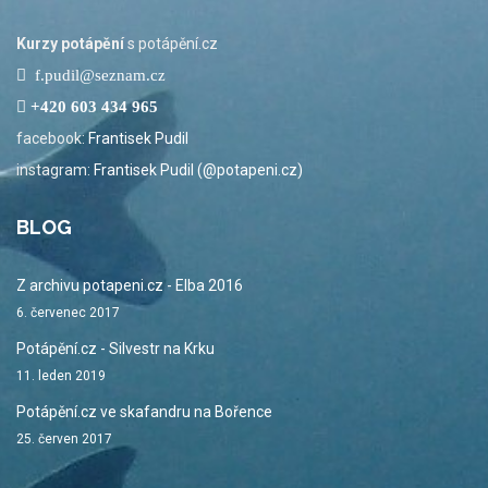
Kurzy potápění
s potápění.cz
f.pudil@seznam.cz
+420 603 434 965
facebook:
Frantisek Pudil
instagram:
Frantisek Pudil (@potapeni.cz)
BLOG
Z archivu potapeni.cz - Elba 2016
6. červenec 2017
Potápění.cz - Silvestr na Krku
11. leden 2019
Potápění.cz ve skafandru na Bořence
25. červen 2017