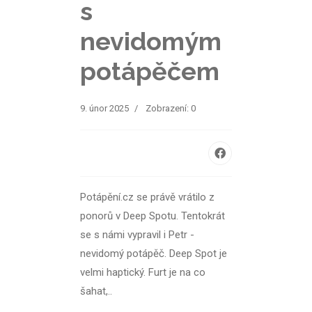
s
nevidomým
potápěčem
9. únor 2025
Zobrazení: 0
Potápění.cz se právě vrátilo z
ponorů v Deep Spotu. Tentokrát
se s námi vypravil i Petr -
nevidomý potápěč. Deep Spot je
velmi haptický. Furt je na co
šahat,..